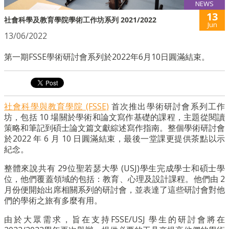
NEWS
13
社會科學及教育學院學術工作坊系列 2021/2022
Jun
13/06/2022
第一期FSSE學術研討會系列於2022年6月10日圓滿結束。
社會科學與教育學院
(FSSE)
首次推出學術研討會系列工作
坊，包括
10
場關於學術和論文寫作基礎的課程，主題從閱讀
策略和筆記到碩士論文篇文獻綜述寫作指南。整個學術研討會
於
2022
年
6
月
10
日圓滿結束，最後一堂課更提供茶點以示
紀念。
整體來說共有
29
位聖若瑟大學
(USJ)
學生完成學士和碩士學
位，他們覆蓋領域的包括：教育、心理及設計課程。他們由
2
月份便開始出席相關系列的研討會，並表達了這些研討會對他
們的學術之旅有多麼有用。
由於大眾需求，旨在支持
FSSE/USJ
學生的研討會將在