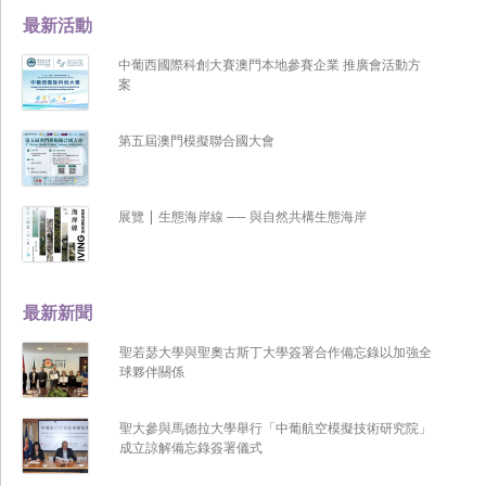
最新活動
中葡西國際科創大賽澳門本地參賽企業 推廣會活動方
案
第五屆澳門模擬聯合國大會
展覽 | 生態海岸線 ── 與自然共構生態海岸
最新新聞
聖若瑟大學與聖奧古斯丁大學簽署合作備忘錄以加強全
球夥伴關係
聖大參與馬德拉大學舉行「中葡航空模擬技術研究院」
成立諒解備忘錄簽署儀式