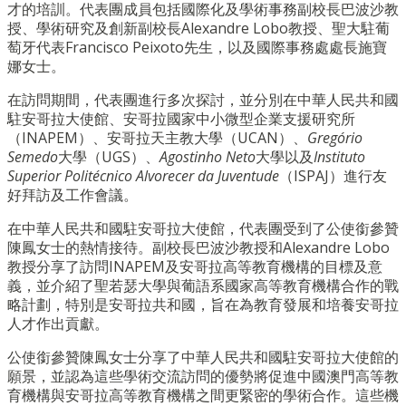
才的培訓。代表團成員包括國際化及學術事務副校長巴波沙教
授、學術研究及創新副校長Alexandre Lobo教授、聖大駐葡
萄牙代表Francisco Peixoto先生，以及國際事務處處長施寶
娜女士。
在訪問期間，代表團進行多次探討，並分別在中華人民共和國
駐安哥拉大使館、安哥拉國家中小微型企業支援研究所
（INAPEM）、安哥拉天主教大學（UCAN）、
Gregório
Semedo
大學（UGS）、
Agostinho Neto
大學以及
Instituto
Superior Politécnico Alvorecer da Juventude
（ISPAJ）進行友
好拜訪及工作會議。
在中華人民共和國駐安哥拉大使館，代表團受到了公使銜參贊
陳鳳女士的熱情接待。副校長巴波沙教授和Alexandre Lobo
教授分享了訪問INAPEM及安哥拉高等教育機構的目標及意
義，並介紹了聖若瑟大學與葡語系國家高等教育機構合作的戰
略計劃，特別是安哥拉共和國，旨在為教育發展和培養安哥拉
人才作出貢獻。
公使銜參贊陳鳳女士分享了中華人民共和國駐安哥拉大使館的
願景，並認為這些學術交流訪問的優勢將促進中國澳門高等教
育機構與安哥拉高等教育機構之間更緊密的學術合作。這些機