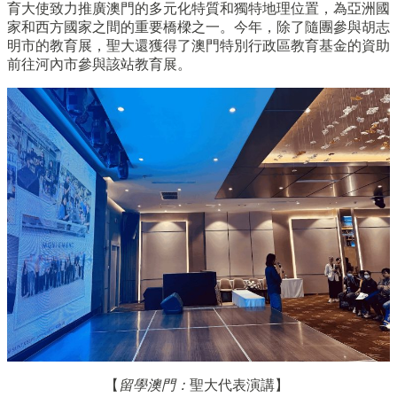
育大使致力推廣澳門的多元化特質和獨特地理位置，為亞洲國
家和西方國家之間的重要橋樑之一。今年，
除了隨團參與胡志
明市的教育展，
聖大還獲得了澳門特別行政區教育基金的資助
前往河內市參與該站教
育展。
【
留學澳門：
聖大代表演講】