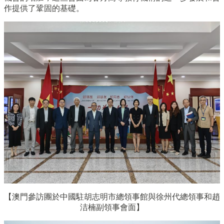
作提供了鞏固的基礎。
【澳門參訪團於
中國駐胡志明市總領事館與
徐州代總領事和趙
洁楠副領事會面】