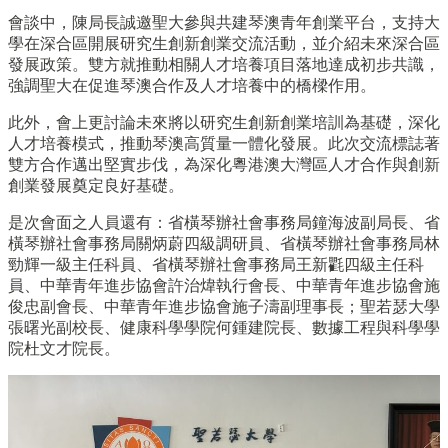
會談中，陳局長誠邀聖大參與共建琴澳青年創業平台，支持大
學在深合區開展研究生創新創業交流活動，並介紹未來深合區
發展政策。雙方就推動相關人才培養項目落地達成初步共識，
強調聖大在促進琴澳合作及人才培養中的橋樑作用。
此外，會上更討論未來將以研究生創新創業培訓為基礎，深化
人才培養模式，推動琴澳高質量一體化發展。此次交流標誌著
雙方合作邁出堅實步伐，為深化粵港澳大灣區人才合作與創新
創業發展奠定良好基礎。
是次會面之人員還有：省橫琴辦社會事務局鐘海波副局長、省
橫琴辦社會事務局關炳蔚四級調研員、省橫琴辦社會事務局林
勁輝一級主任科員、省橫琴辦社會事務局王新氍四級主任科
員、中華青年進步協會許治煒執行會長、中華青年進步協會施
俊忠副會長、中華青年進步協會施子濤副理事長；聖若瑟大學
張曙光副校長、健康科學學院何鍾建院長、數據工程與科學學
院杜文才院長。