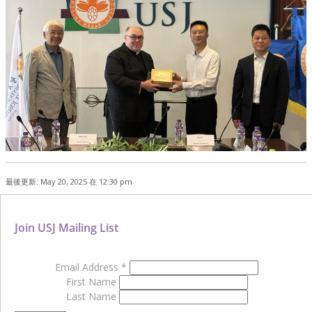
最後更新: May 20, 2025 在 12:30 pm
Join USJ Mailing List
Email Address
*
First Name
Last Name