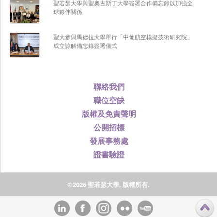
聖若瑟大學與聖奧古斯丁大學簽署合作備忘錄以加強全
球夥伴關係
聖大參與馬德拉大學舉行「中葡航空模擬技術研究院」
成立諒解備忘錄簽署儀式
聯絡我們
職位空缺
版權及免責聲明
公開招標
發展事務處
證書驗證
©2026 聖若瑟大學, 版權所有.