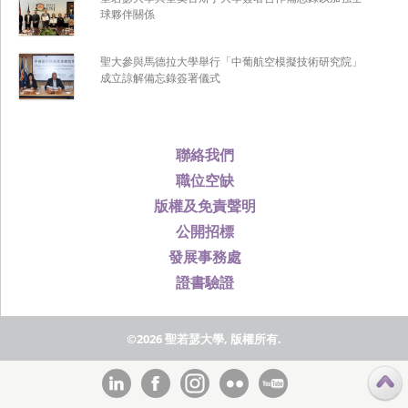
球夥伴關係
聖大參與馬德拉大學舉行「中葡航空模擬技術研究院」
成立諒解備忘錄簽署儀式
聯絡我們
職位空缺
版權及免責聲明
公開招標
發展事務處
證書驗證
©2026 聖若瑟大學, 版權所有.