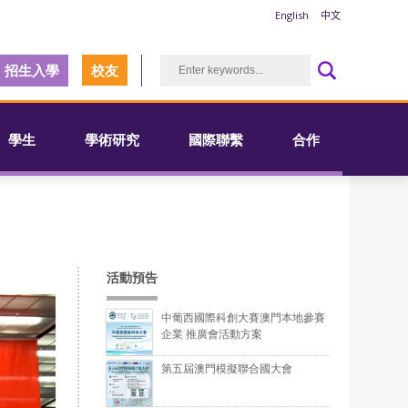
English
中文
招生入學
校友
學生
學術研究
國際聯繫
合作
活動預告
中葡西國際科創大賽澳門本地參賽
企業 推廣會活動方案
第五屆澳門模擬聯合國大會