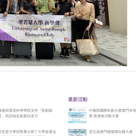
最新活動
健康與環境科學學院支持「堅韌家
中葡西國際科創大賽澳門本
庭」培訓強化家庭抗逆力
業 推廣會活動方案
聖若瑟大學與聖奧古斯丁大學簽署合
第五屆澳門模擬聯合國大會