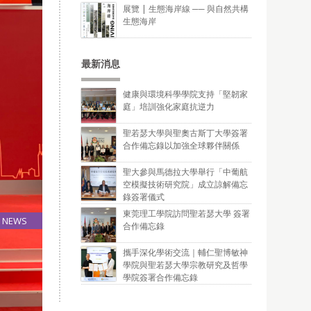
展覽 | 生態海岸線 ── 與自然共構
生態海岸
最新消息
健康與環境科學學院支持「堅韌家
庭」培訓強化家庭抗逆力
聖若瑟大學與聖奧古斯丁大學簽署
合作備忘錄以加強全球夥伴關係
聖大參與馬德拉大學舉行「中葡航
空模擬技術研究院」成立諒解備忘
錄簽署儀式
東莞理工學院訪問聖若瑟大學 簽署
NEWS
合作備忘錄
28
Jul
攜手深化學術交流｜輔仁聖博敏神
學院與聖若瑟大學宗教研究及哲學
學院簽署合作備忘錄