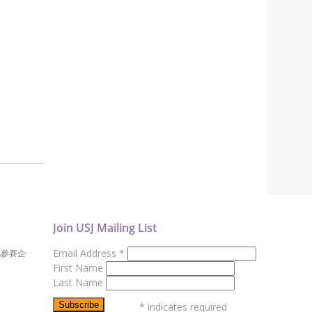
Join USJ Mailing List
Email Address
*
地參賽企
First Name
Last Name
*
indicates required