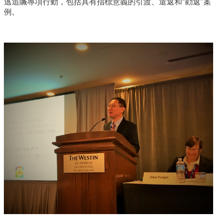
逃追贓專項行動，包括具有指標意義的引渡、遣返和“勸返”案
例。