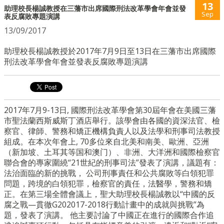
13
助理校長楊誠教授在三藩市出席國際刑法改革學會年會並發
Sep
表反腐敗專題演講
13/09/2017
助理校長楊誠教授於2017年7月9日至13日在三藩市出席國際
刑法改革學會年會並發表反腐敗專題演講
2017年7月9-13日, 國際刑法改革學會第30屆年會在美國三藩
市聖法蘭西斯威斯丁酒店舉行。該學會由各國的資深法官、檢
察官、律師、警務和矯正機構負責人以及法學和刑事司法教授
組成。在本次年會上, 70多位來自北美和南美、歐洲、亞洲
（新加坡、土耳其等国和澳门）、非洲、大洋洲和國際檢察官
聯合會的專家圍繞“21世紀的刑事司法”發表了演講，議題有：
法治面臨的新的挑戰， 公司刑事責任和公共腐敗等白領犯罪
問題，跨境的白領犯罪，檢察官的責任，法醫學，警務和矯
正。在第三場全體會議上，聖大助理校長楊誠教以“中國的反
腐之戰—貫徹G202017-2018行動計畫中的成就與挑戰”為
題，發表了演講。 他主要討論了中國正在進行的國際合作追