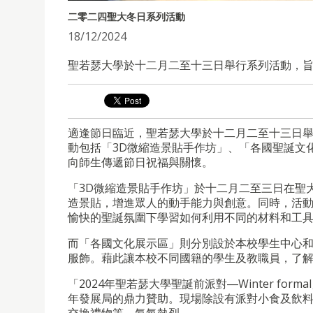
二零二四聖大冬日系列活動
18/12/2024
聖若瑟大學於十二月二至十三日舉行系列活動，
適逢節日臨近，聖若瑟大學於十二月二至十三日
動包括「
3D微縮造景貼手作坊
」、「各國聖誕文化展
向師生傳遞節日祝福與關懷。
「
3D
微縮造景貼手作坊
」於十二月二至三日在聖
造景貼，增進眾人的動手能力與創意。同時，活
愉快的聖誕氛圍下學習如何利用不同的材料和工
而
「各國文化展示區」則分別設於本校學生中心
服飾。藉此讓本校不同國籍的學生及教職員，了
「2024年聖若瑟大學聖誕前派對―Winter f
年發展局的鼎力贊助。現場除設有派對小食及飲