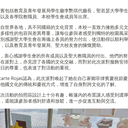
嘉賓包括教育及青年發展局
學生廳李艷琪代廳長，聖若瑟大學學
、以及各學院教職員、本校學生會成員等出席。
來自世界各地，具不同國籍的文化背景，本校一直致力擁抱多元
中多樣性的包容與差異尊重，讓每位參與者感受到獨特的校園風
特別感謝聖大學生會在籌備上各員的努力付出，使活動得以順利
持，以及教育及青年發展局
、聖大校友會
的慷慨贊助。
，衷心感謝學生會的所有成員以及聖大教職員的付出。他們的努
。在派對上，亦見證了各國的文化交融，而對於此次派對服飾安
節日的尊重，也表達了對活動的重視。
arte Rojas
認為，此次派對喚起了她在自己家鄉菲律賓慶祝節慶
到他國文化的傳統和慶祝方式，增進了自身對跨文化的了解。
此次活動的拍照區設計上十分有趣，帳篷內的布置讓人感受到濃
感，還能讓參加者感到舒適和放鬆，進一步促進互動與交流。