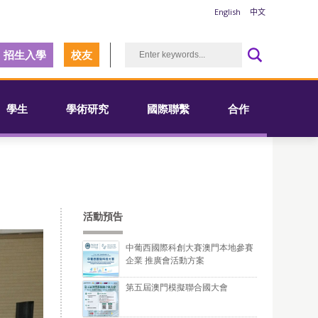
English
中文
招生入學
校友
學生
學術研究
國際聯繫
合作
活動預告
中葡西國際科創大賽澳門本地參賽
企業 推廣會活動方案
第五屆澳門模擬聯合國大會