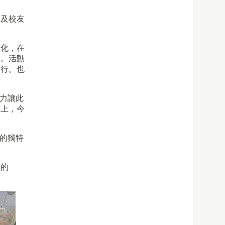
生及校友
文化，在
采。活動
舉行。也
力讓此
排上，今
的獨特
厚的