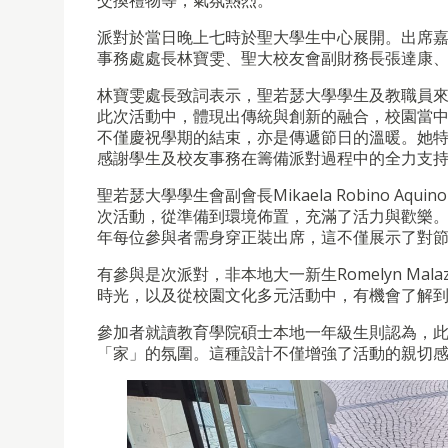
交換禮物等，氣氛熱烈。
派對於當日晚上七時於聖大學生中心展開。出席
事務處處長林寶雯、聖大校友會副財務長
張達康
林寶雯處長致詞表示，
聖若瑟大學學生及教職員
此次活動中，體現出傳統與創新的融合，校園當
不僅慶祝學期的結束，亦是傳遞節日的溫暖。她
感謝學生及校友事務在籌備派對過程中的全力支
聖若瑟大學學生會副會長
Mikaela Robino Aquino
次活動，從準備到環境佈置，充滿了活力與歡樂
年每位參與者需身穿正裝出席，這不僅展示了對
有參與是次派對，非本地大一新生
Romelyn Malaz
時光，以及從校園文化多元活動中，有機會了解
參加者就讀教育學院碩士本地一年級生則認為，
「家」的氛圍。這種設計不僅增強了活動的親切