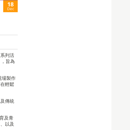
18
Dec
該系列活
」，旨為
現場製作
者在輕鬆
食及傳統
教育及青
節、以及