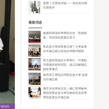
展覽 | 生態海岸線 ── 與自然共構
生態海岸
最新消息
健康與環境科學學院支持「堅韌家
庭」培訓強化家庭抗逆力
聖若瑟大學與聖奧古斯丁大學簽署
合作備忘錄以加強全球夥伴關係
聖大參與馬德拉大學舉行「中葡航
空模擬技術研究院」成立諒解備忘
錄簽署儀式
東莞理工學院訪問聖若瑟大學 簽署
合作備忘錄
攜手深化學術交流｜輔仁聖博敏神
學院與聖若瑟大學宗教研究及哲學
學院簽署合作備忘錄
NEWS