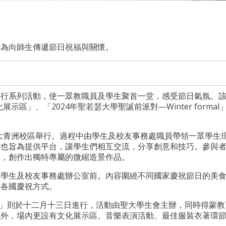
旨為向師生傳遞節日祝福與關懷。
舉行系列活動，使一眾教職員及學生聚首一堂，感受節日氣氛。
示區」、「2024年聖若瑟大學聖誕前派對―Winter formal
大青洲校區舉行。過程中
由學生及校友事務處職員帶領一眾學生
動也旨為提供平台，讓學生們相互交流，分享創意和技巧。參與
具，創作出獨特專屬的微縮造景作品。
和
學生及校友事務處辦公室前。內容圍繞不同國家慶祝節日的美
解各國慶祝方式。
ormal」則於十二月十三日進行，活動由聖大學生會主辦，同時得蒙
料外，場內更設有文化展示區、音樂表演活動、最佳服裝衣著環