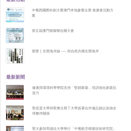
中葡西國際科創大賽澳門本地參賽企業 推廣會活動方
案
第五屆澳門模擬聯合國大會
展覽 | 生態海岸線 ── 與自然共構生態海岸
最新新聞
健康與環境科學學院支持「堅韌家庭」培訓強化家庭抗
逆力
聖若瑟大學與聖奧古斯丁大學簽署合作備忘錄以加強全
球夥伴關係
聖大參與馬德拉大學舉行「中葡航空模擬技術研究院」