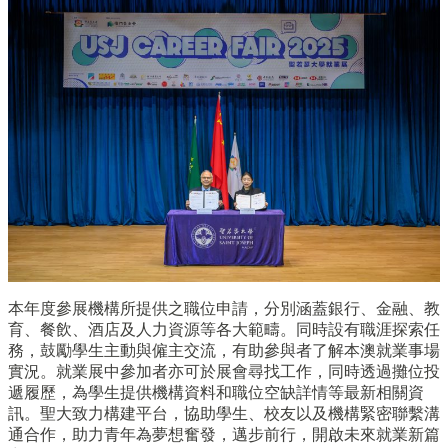
本年度參展機構所提供之職位申請，分別涵蓋銀行、金融、教
育、餐飲、酒店及人力資源等各大範疇。同時設有職涯探索任
務，鼓勵學生主動與僱主交流，有助參與者了解本澳就業事場
實況。就業展中參加者亦可於展會尋找工作，同時透過攤位投
遞履歷，為學生提供機構資料和職位空缺詳情等最新相關資
訊。聖大致力構建平台，協助學生、校友以及機構緊密聯繫溝
通合作，助力青年為夢想奮發，邁步前行，開啟未來就業新篇