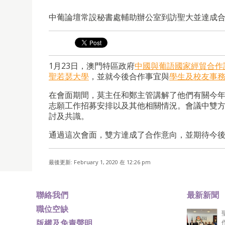
中葡論壇常設秘書處輔助辦公室到訪聖大並達成
1月23日，澳門特區政府
中國與葡語國家經貿合作
聖若瑟大學
，並就今後合作事宜與
學生及校友事
在會面期間，莫主任和鄭主管講解了他們有關今年
志願工作招募安排以及其他相關情況。會議中雙
討及共識。
通過這次會面，雙方達成了合作意向，並期待今
最後更新: February 1, 2020 在 12:26 pm
聯絡我們
最新新聞
職位空缺
版權及免責聲明