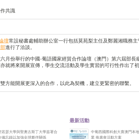
合作共識
論壇
常設秘書處輔助辦公室一行包括莫苑梨主任及鄭麗湘職務主
務部
進行了洽談。
六月份舉行的中國-葡語國家經貿合作論壇（澳門）第六屆部長
方亦就將來開展宣傳，學生交流活動及學生實習的可行性作出了
後雙方能開展更深入的合作，以此為契機，建立更緊密的聯繫。
最新活動
聖若瑟大學與聖奧古斯丁大學簽署合
中葡西國際科創大賽澳門本
作備忘錄以加強全球夥伴關係
業 推廣會活動方案