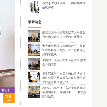
展覽 | 生態海岸線 ── 與自然共構
生態海岸
最新消息
聖若瑟大學與聖奧古斯丁大學簽署
合作備忘錄以加強全球夥伴關係
聖大參與馬德拉大學舉行「中葡航
空模擬技術研究院」成立諒解備忘
錄簽署儀式
東莞理工學院訪問聖若瑟大學 簽署
合作備忘錄
攜手深化學術交流｜輔仁聖博敏神
學院與聖若瑟大學宗教研究及哲學
學院簽署合作備忘錄
2025-2026年度「宗教課程教師專
NEWS
業培訓課程」圓滿結束 三十名學員
23
順利結業
Jan