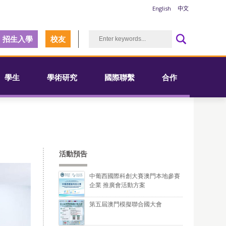
English
中文
招生入學
校友
學生
學術研究
國際聯繫
合作
活動預告
中葡西國際科創大賽澳門本地參賽
企業 推廣會活動方案
第五屆澳門模擬聯合國大會