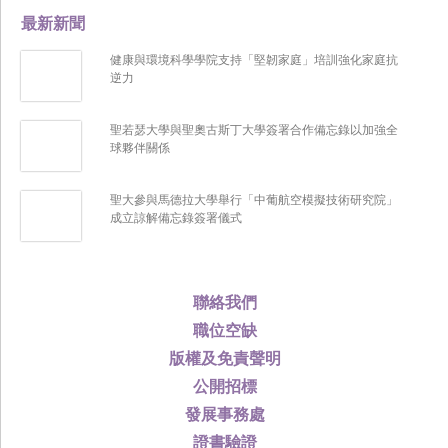
最新新聞
健康與環境科學學院支持「堅韌家庭」培訓強化家庭抗
逆力
聖若瑟大學與聖奧古斯丁大學簽署合作備忘錄以加強全
球夥伴關係
聖大參與馬德拉大學舉行「中葡航空模擬技術研究院」
成立諒解備忘錄簽署儀式
聯絡我們
職位空缺
版權及免責聲明
公開招標
發展事務處
證書驗證