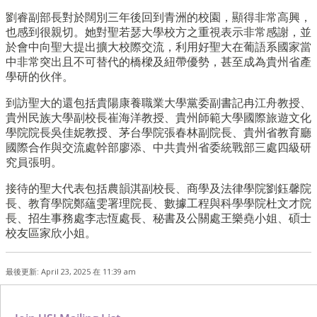
劉睿副部長對於闊別三年後回到青洲的校園，顯得非常高興，
也感到很親切。她對聖若瑟大學校方之重視表示非常感謝，並
於會中向聖大提出擴大校際交流，利用好聖大在葡語系國家當
中非常突出且不可替代的橋樑及紐帶優勢，甚至成為貴州省產
學研的伙伴。
到訪聖大的還包括貴陽康養職業大學黨委副書記冉江舟教授、
貴州民族大學副校長崔海洋教授、貴州師範大學國際旅遊文化
學院院長吳佳妮教授、茅台學院張春林副院長、貴州省教育廳
國際合作與交流處幹部廖添、中共貴州省委統戰部三處四級研
究員張明。
接待的聖大代表包括農韻淇副校長、商學及法律學院劉鈺馨院
長、教育學院鄭蘊雯署理院長、數據工程與科學學院杜文才院
長、招生事務處李志恆處長、秘書及公關處王樂堯小姐、碩士
校友區家欣小姐。
最後更新: April 23, 2025 在 11:39 am