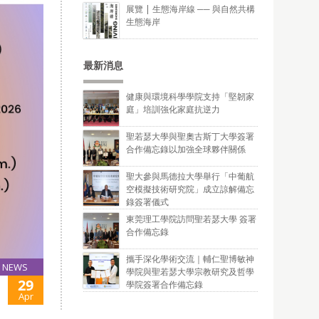
展覽 | 生態海岸線 ── 與自然共構
生態海岸
最新消息
健康與環境科學學院支持「堅韌家
庭」培訓強化家庭抗逆力
聖若瑟大學與聖奧古斯丁大學簽署
合作備忘錄以加強全球夥伴關係
聖大參與馬德拉大學舉行「中葡航
空模擬技術研究院」成立諒解備忘
錄簽署儀式
東莞理工學院訪問聖若瑟大學 簽署
合作備忘錄
攜手深化學術交流｜輔仁聖博敏神
NEWS
學院與聖若瑟大學宗教研究及哲學
29
學院簽署合作備忘錄
Apr