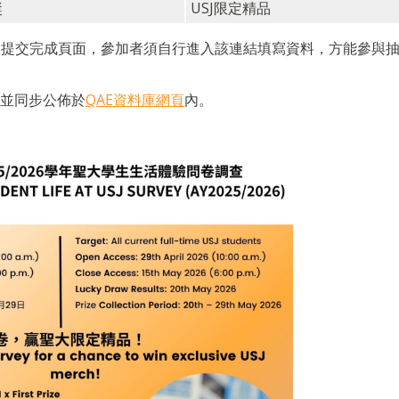
奬
USJ限定精品
卷提交完成頁面，參加者須自行進入該連結填寫資料，方能參與
，並同步公佈於
QAE資料庫網頁
內。