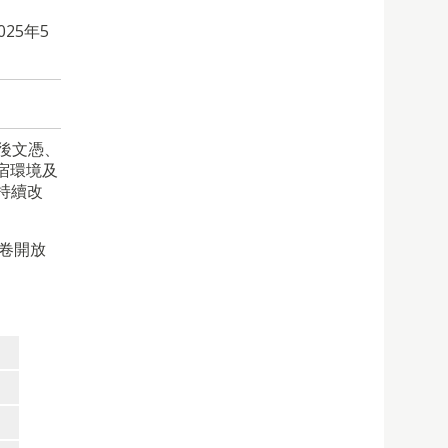
25年5
位後文憑、
宿環境及
持續改
卷開放