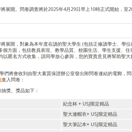
即將展開。問卷調查將於2025年4月29日早上10時正式開始，至20
調查即將展開，對象為本年度在讀的聖大學生 (包括正修讀學士、學
蓋多個方面，包括教員表現、教學品質、校園生活、學生支援、住
資料均以匿名方式收集，請同學放心參與，您的寶貴意見將幫助聖大
時同學們將會收到由聖大素質保證辦公室發出附問卷連結的電郵，問
結
進入問卷：
加抽獎。獎品如下：
紀念杯 + USJ限定精品
聖大連帽衣+ USJ限定精品
聖大筆記本+ USJ限定精品