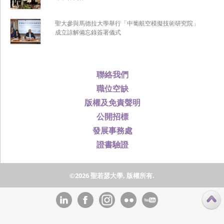
聖大參與馬德拉大學舉行「中葡航空模擬技術研究院」
成立諒解備忘錄簽署儀式
聯絡我們
職位空缺
版權及免責聲明
公開招標
發展事務處
證書驗證
©2026 聖若瑟大學, 版權所有.