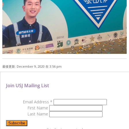
最後更新: December 9, 2020 在 3:56 pm
Join USJ Mailing List
Email Address
*
First Name
Last Name