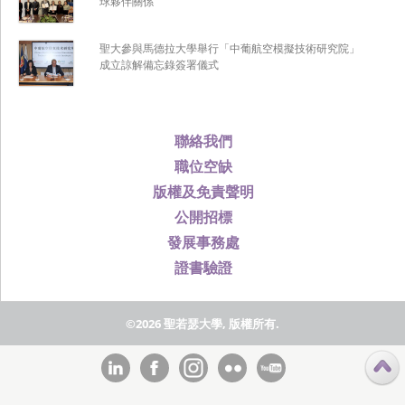
球夥伴關係
聖大參與馬德拉大學舉行「中葡航空模擬技術研究院」
成立諒解備忘錄簽署儀式
聯絡我們
職位空缺
版權及免責聲明
公開招標
發展事務處
證書驗證
©2026 聖若瑟大學, 版權所有.