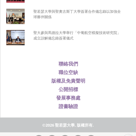
聖若瑟大學與聖奧古斯丁大學簽署合作備忘錄以加強全
球夥伴關係
聖大參與馬德拉大學舉行「中葡航空模擬技術研究院」
成立諒解備忘錄簽署儀式
聯絡我們
職位空缺
版權及免責聲明
公開招標
發展事務處
證書驗證
©2026 聖若瑟大學, 版權所有.