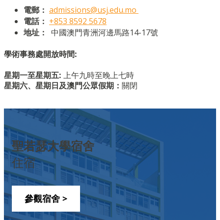
電郵：
admissions@usj.edu.mo
電話：
+853 8592 5678
地址：
中國澳門青洲河邊馬路14-17號
學術事務處開放時間:
星期一至星期五:
上午九時至晚上七時
星期六、星期日及澳門公眾假期：
關閉
聖若瑟大學宿舍
住宿
參觀宿舍
>