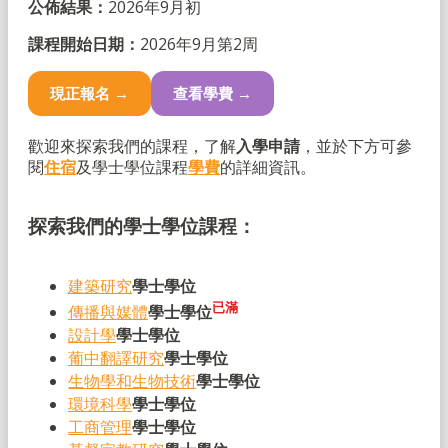
公佈結果：
2026年9月初
課程開始日期：
2026年9月第2周
現正報名 →
查看學費 →
歡迎來探索我們的課程，了解
入學申請
，並於下方可參
閱
住宿
及學士學位課程
學費
的詳細資訊。
探索我們的學士學位課程：
建築研究
學士學位
已滿
傳播與媒體
學士學位
設計學
學士學位
葡中翻譯研究
學士學位
生物學和生物技術
學士學位
環境科學
學士學位
工商管理
學士學位