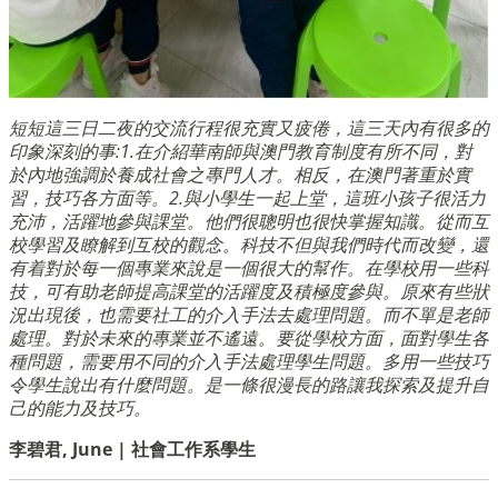
短短這三日二夜的交流行程很充實又疲倦，這三天內有很多的
印象深刻的事:1.在介紹華南師與澳門教育制度有所不同，對
於內地強調於養成社會之專門人才。相反，在澳門著重於實
習，技巧各方面等。2.與小學生一起上堂，這班小孩子很活力
充沛，活躍地參與課堂。他們很聰明也很快掌握知識。從而互
校學習及瞭解到互校的觀念。科技不但與我們時代而改變，還
有着對於每一個專業來說是一個很大的幫作。在學校用一些科
技，可有助老師提高課堂的活躍度及積極度參與。原來有些狀
況出現後，也需要社工的介入手法去處理問題。而不單是老師
處理。對於未來的專業並不遙遠。要從學校方面，面對學生各
種問題，需要用不同的介入手法處理學生問題。多用一些技巧
令學生說出有什麼問題。是一條很漫長的路讓我探索及提升自
己的能力及技巧。
李碧君, June | 社會工作系學生