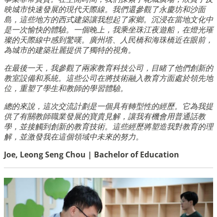
映城市快速發展的現代天際線。我們還參觀了永慶坊和沙面
島，這些地方的西式建築讓我想起了家鄉。沉浸在當地文化中
是一次愉快的體驗。一個晚上，我乘坐珠江夜遊船，在燈光璀
璨的天際線中感到驚嘆。廣州塔、人民橋和海珠橋近在眼前，
為城市的建築壯麗提供了獨特的視角。
在最後一天，我參觀了兩家教育科技公司，目睹了他們創新的
教室設備和系統。這些公司在將技術融入教育方面處於領先地
位，重塑了學生和教師的學習體驗。
總的來說，這次交流計劃是一個具有轉型性的經歷。它為我提
供了有關教師職業發展的寶貴見解，讓我有機會用普通話教
學，並接觸到創新的教育技術。這些經歷將塑造我對教育的理
解，並激發我在這個領域中未來的努力。
Joe, Leong Seng Chou | Bachelor of Education