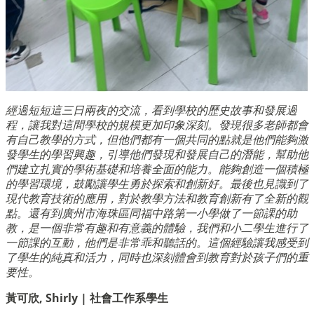
經過短短這三日兩夜的交流，看到學校的歷史故事和發展過
程，讓我對這間學校的規模更加印象深刻。發現很多老師都會
有自己教學的方式，但他們都有一個共同的點就是他們能夠激
發學生的學習興趣，引導他們發現和發展自己的潛能，幫助他
們建立扎實的學術基礎和培養全面的能力。能夠創造一個積極
的學習環境，鼓勵讓學生勇於探索和創新好。最後也見識到了
現代教育技術的應用，對於教學方法和教育創新有了全新的觀
點。還有到廣州市海珠區同福中路第一小學做了一節課的助
教，是一個非常有趣和有意義的體驗，我們和小二學生進行了
一節課的互動，他們是非常乖和聽話的。這個經驗讓我感受到
了學生的純真和活力，同時也深刻體會到教育對於孩子們的重
要性。
黃可欣, Shirly | 社會工作系學生