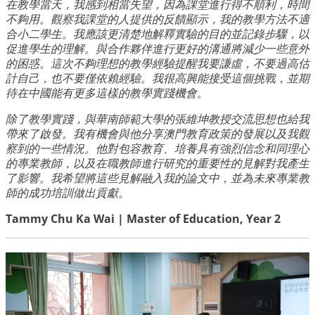
在教學當天，我感到相當失望，因為課堂進行得不順利，時間
不夠用。觀察我課堂的人提供的反饋顯示，我的教學方法不適
合小二學生。我應該更清楚地解釋實驗的目的並記錄步驟，以
促進學生的理解。與合作夥伴進行更好的溝通將減少一些意外
的困惑。這次不夠理想的教學經驗提醒我要謙虛，不要過高估
計自己，也不要僅依賴經驗。我很高興能接受這個挑戰，並期
待在中國能有更多這樣的教學實踐機會。
除了教學實踐，與華南師範大學的張維坤教授交流思想也給我
帶來了啟發。我有機會與他分享澳門教育政策的發展以及我觀
察到的一些情況。他對包容教育、培養具有強烈信念和同理心
的專業教師，以及在職教師進行研究的重要性的見解對我產生
了影響。我希望將這些見解融入我的論文中，並為未來專業教
師的成功培訓做出貢獻。
Tammy Chu Ka Wai | Master of Education, Year 2