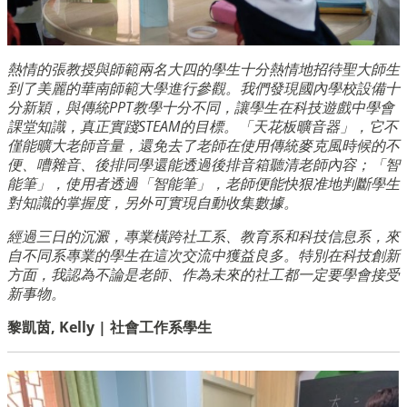
熱情的張教授與師範兩名大四的學生十分熱情地招待聖大師生
到了美麗的華南師範大學進行參觀。我們發現國內學校設備十
分新穎，與傳統PPT教學十分不同，讓學生在科技遊戲中學會
課堂知識，真正實踐STEAM的目標。「天花板曠音器」，它不
僅能曠大老師音量，還免去了老師在使用傳統麥克風時候的不
便、嘈雜音、後排同學還能透過後排音箱聽清老師內容；「智
能筆」，使用者透過「智能筆」，老師便能快狠准地判斷學生
對知識的掌握度，另外可實現自動收集數據。
經過三日的沉澱，專業橫跨社工系、教育系和科技信息系，來
自不同系專業的學生在這次交流中獲益良多。特別在科技創新
方面，我認為不論是老師、作為未來的社工都一定要學會接受
新事物。
黎凱茵, Kelly | 社會工作系學生