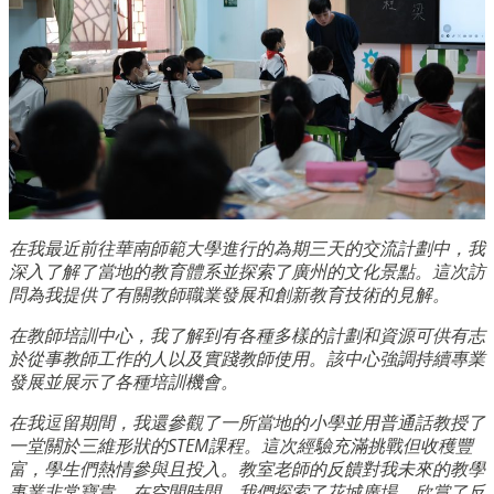
在我最近前往華南師範大學進行的為期三天的交流計劃中，我
深入了解了當地的教育體系並探索了廣州的文化景點。這次訪
問為我提供了有關教師職業發展和創新教育技術的見解。
在教師培訓中心，我了解到有各種多樣的計劃和資源可供有志
於從事教師工作的人以及實踐教師使用。該中心強調持續專業
發展並展示了各種培訓機會。
在我逗留期間，我還參觀了一所當地的小學並用普通話教授了
一堂關於三維形狀的STEM課程。這次經驗充滿挑戰但收穫豐
富，學生們熱情參與且投入。教室老師的反饋對我未來的教學
事業非常寶貴。在空閒時間，我們探索了花城廣場，欣賞了反