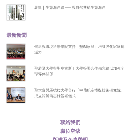
展覽 | 生態海岸線 ── 與自然共構生態海岸
最新新聞
健康與環境科學學院支持「堅韌家庭」培訓強化家庭抗
逆力
聖若瑟大學與聖奧古斯丁大學簽署合作備忘錄以加強全
球夥伴關係
聖大參與馬德拉大學舉行「中葡航空模擬技術研究院」
成立諒解備忘錄簽署儀式
聯絡我們
職位空缺
版權及免責聲明