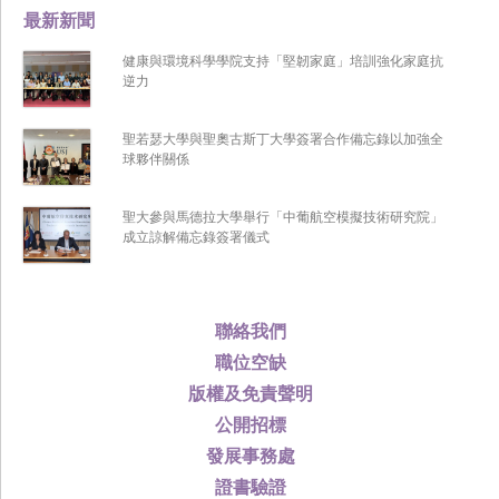
最新新聞
健康與環境科學學院支持「堅韌家庭」培訓強化家庭抗
逆力
聖若瑟大學與聖奧古斯丁大學簽署合作備忘錄以加強全
球夥伴關係
聖大參與馬德拉大學舉行「中葡航空模擬技術研究院」
成立諒解備忘錄簽署儀式
聯絡我們
職位空缺
版權及免責聲明
公開招標
發展事務處
證書驗證