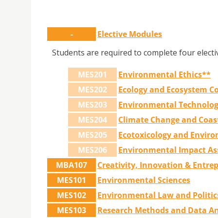
-
Elective Modules
Students are required to complete four electi
MES201
Environmental Ethics**
MES202
Ecology and Ecosystem C
MES203
Environmental Technolog
MES204
Climate Change and Coast
MES205
Ecotoxicology and Envir
MES206
Environmental Impact As
MBA107
Creativity, Innovation & Entre
MES101
Environmental Sciences
MES102
Environmental Law and Politic
MES103
Research Methods and Data An