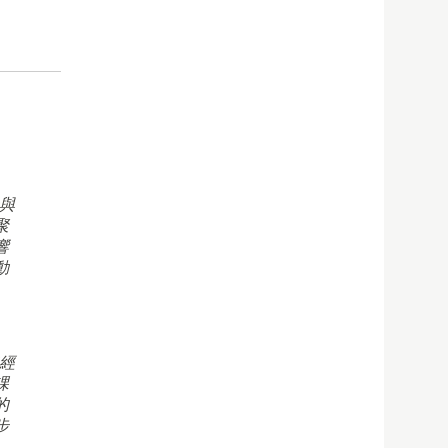
與
聚
響
動
經
課
的
步