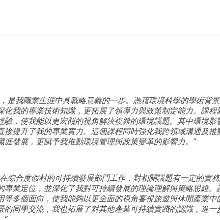
位，是我職業生涯中具戰略意義的一步。憑藉環境科學的學術背景
深化我的專業技術知識，更拓展了領導力與政策制定能力。課程
經驗，使我能以更宏觀的視角解決複雜的環境議題。其中環境影
直接提升了我的專業實力。這個課程同時強化我跨領域溝通及推
職涯發展，更賦予我推動環境管理與政策變革的影響力。”
已在綜合度假村的可持續發展部門工作，對相關議題有一定的實務
的專業定位，並深化了我對可持續發展的理論理解與策略思維。
用等多個面向，使我能夠以更全面的視角審視旅遊與休閒產業中
景的同學交流，我也拓展了對其他產業可持續實踐的認識，進一
”