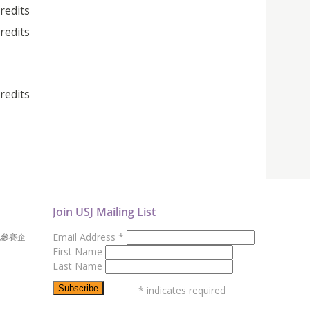
credits
credits
credits
Join USJ Mailing List
Email Address
*
地參賽企
First Name
Last Name
*
indicates required