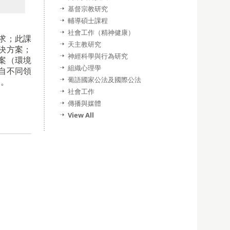
基督宗教研究
輔導碩士課程
社會工作（精神健康）
求；此課
天主教研究
決方案；
神經科學與行為研究
案（環境
組織心理學
自不同領
葡語國家公法及國際公法
訓。
社會工作
傳播與媒體
View All