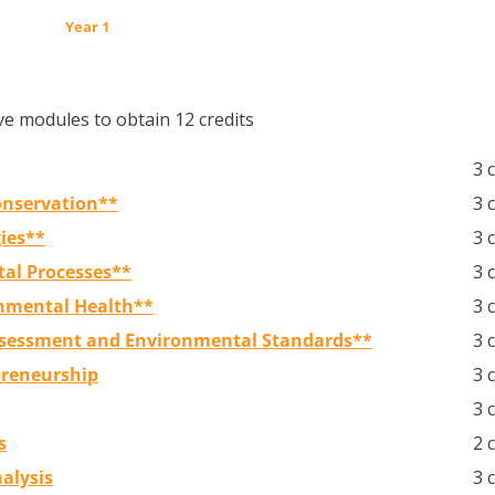
Year 1
ve modules to obtain 12 credits
3 
onservation**
3 
ies**
3 
al Processes**
3 
onmental Health**
3 
sessment and Environmental Standards**
3 
preneurship
3 
3 
s
2 
alysis
3 