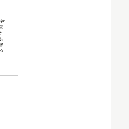
研
識
程
系
僅
的