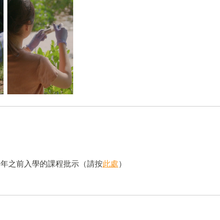
學年之前入學的課程批示
（請按
此處
）