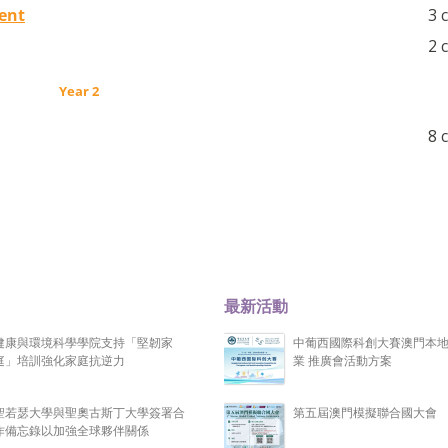
ent
3 
2 
Year 2
8 
最新活動
健康與環境科學學院支持「堅韌家
中葡西國際科創大賽澳門本
庭」培訓強化家庭抗逆力
業 推廣會活動方案
聖若瑟大學與聖奧古斯丁大學簽署合
第五屆澳門模擬聯合國大會
作備忘錄以加強全球夥伴關係