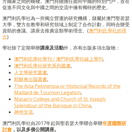
方國家之間的橋樑。澳門持續擔任面向中國的特別門戶，並在
促進不同文化與中國之間的交流中擁有獨特的歷史。
澳門利氏學社為一所獨立營運的研究機構，隸屬於澳門聖若瑟
大學，雙方在教學和研究領域上制定了合作計劃，同時合辦受
資助的會議、講座去推廣這類學術理念。(
澳門利氏學社的理
念
)
學社除了定期舉辦
講座及活動
外，亦有出版多項出版物：
澳門利氏學社學刊 / 澳門利氏學社線上學刊
,
澳門利氏學社研究系列叢書
,
人文學研究叢書
,
耶穌會出版叢書
,
The Acta Pekinensia or Historical Records of the
Maillard de Tournon Legation
,
Macao’s College and Church of St. Joseph:
Splendour of the Baroque in China
,
神州交流
.
澳門利氏學社由2017年起與聖若瑟大學聯合舉辦
年度國際研
討會
，以及多個公開講座。