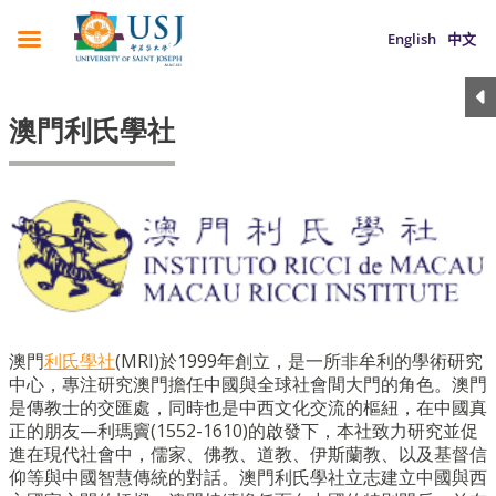
English
中文
澳門利氏學社
澳門
利氏學社
(MRI)於1999年創立，是一所非牟利的學術研究
中心
，
專注研究澳門擔任中國與全球社會間大門的角色。澳門
是傳教士的交匯處，同時也是中西文化交流的樞紐，在中國真
正的朋友—利瑪竇(1552-1610)的啟發下，本社致力研究並促
進在現代社會中，儒家、佛教、道教、伊斯蘭教、以及基督信
仰等與中國智慧傳統的對話。澳門利氏學社立志建立中國與西