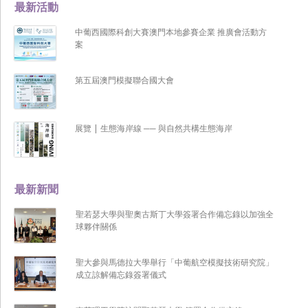
最新活動
中葡西國際科創大賽澳門本地參賽企業 推廣會活動方
案
第五屆澳門模擬聯合國大會
展覽 | 生態海岸線 ── 與自然共構生態海岸
最新新聞
聖若瑟大學與聖奧古斯丁大學簽署合作備忘錄以加強全
球夥伴關係
聖大參與馬德拉大學舉行「中葡航空模擬技術研究院」
成立諒解備忘錄簽署儀式